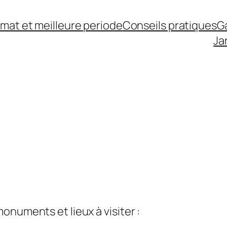
imat et meilleure periode
Conseils pratiques
G
Ja
onuments et lieux à visiter :