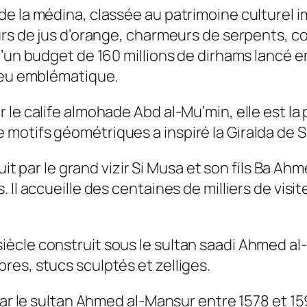
e la médina, classée au patrimoine culturel i
urs de jus d’orange, charmeurs de serpents, c
d’un budget de 160 millions de dirhams lancé e
lieu emblématique.
r le calife almohade Abd al‑Mu’min, elle est 
otifs géométriques a inspiré la Giralda de Sé
ruit par le grand vizir Si Musa et son fils Ba 
Il accueille des centaines de milliers de visit
ècle construit sous le sultan saadi Ahmed al
es, stucs sculptés et zelliges.
 par le sultan Ahmed al‑Mansur entre 1578 et 1