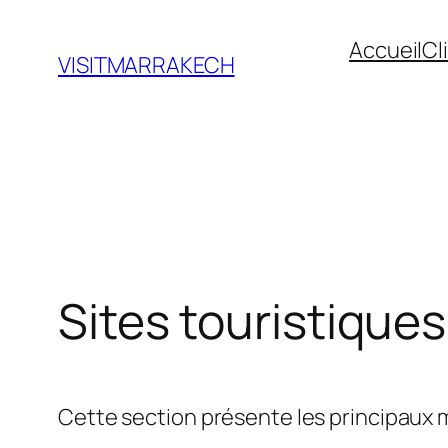
Skip
Accueil
Cl
to
VISITMARRAKECH
content
Sites touristiques
Cette section présente les principaux m