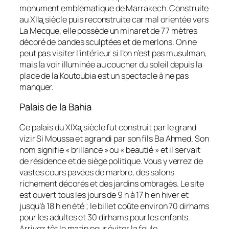
monument emblématique de Marrakech. Construite
au XIIᶏ siècle puis reconstruite car mal orientée vers
La Mecque, elle possède un minaret de 77 mètres
décoré de bandes sculptées et de merlons. On ne
peut pas visiter l’intérieur si l’on n’est pas musulman,
mais la voir illuminée au coucher du soleil depuis la
place de la Koutoubia est un spectacle à ne pas
manquer.
Palais de la Bahia
Ce palais du XIXᶏ siècle fut construit par le grand
vizir Si Moussa et agrandi par son fils Ba Ahmed. Son
nom signifie « brillance » ou « beautié » et il servait
de résidence et de siège politique. Vous y verrez de
vastes cours pavées de marbre, des salons
richement décorés et des jardins ombragés. Le site
est ouvert tous les jours de 9 h à 17 h en hiver et
jusqu’à 18 h en été ; le billet coûte environ 70 dirhams
pour les adultes et 30 dirhams pour les enfants.
Arrivez tôt le matin pour éviter la foule.