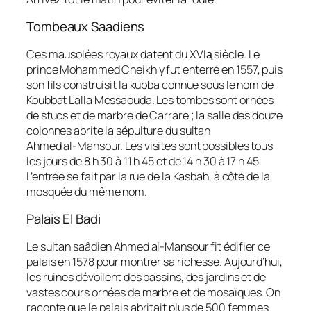
Tombeaux Saadiens
Ces mausolées royaux datent du XVIᶏ siècle. Le
prince Mohammed Cheikh y fut enterré en 1557, puis
son fils construisit la kubba connue sous le nom de
Koubbat Lalla Messaouda. Les tombes sont ornées
de stucs et de marbre de Carrare ; la salle des douze
colonnes abrite la sépulture du sultan
Ahmed al‑Mansour. Les visites sont possibles tous
les jours de 8 h 30 à 11 h 45 et de 14 h 30 à 17 h 45.
L’entrée se fait par la rue de la Kasbah, à côté de la
mosquée du même nom.
Palais El Badi
Le sultan saâdien Ahmed al‑Mansour fit édifier ce
palais en 1578 pour montrer sa richesse. Aujourd’hui,
les ruines dévoilent des bassins, des jardins et de
vastes cours ornées de marbre et de mosaïques. On
raconte que le palais abritait plus de 500 femmes