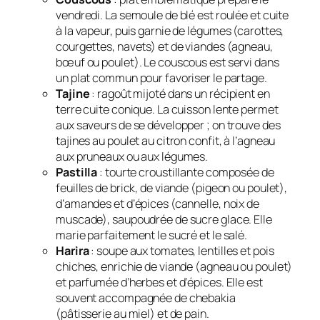
vendredi. La semoule de blé est roulée et cuite
à la vapeur, puis garnie de légumes (carottes,
courgettes, navets) et de viandes (agneau,
bœuf ou poulet). Le couscous est servi dans
un plat commun pour favoriser le partage.
Tajine
: ragoût mijoté dans un récipient en
terre cuite conique. La cuisson lente permet
aux saveurs de se développer ; on trouve des
tajines au poulet au citron confit, à l’agneau
aux pruneaux ou aux légumes.
Pastilla
: tourte croustillante composée de
feuilles de brick, de viande (pigeon ou poulet),
d’amandes et d’épices (cannelle, noix de
muscade), saupoudrée de sucre glace. Elle
marie parfaitement le sucré et le salé.
Harira
: soupe aux tomates, lentilles et pois
chiches, enrichie de viande (agneau ou poulet)
et parfumée d’herbes et d’épices. Elle est
souvent accompagnée de chebakia
(pâtisserie au miel) et de pain.