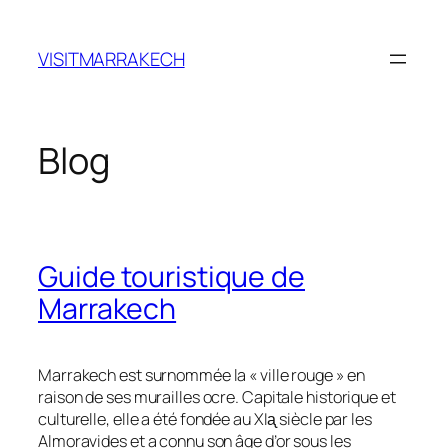
Skip
to
VISITMARRAKECH
content
Blog
Guide touristique de
Marrakech
Marrakech est surnommée la « ville rouge » en
raison de ses murailles ocre. Capitale historique et
culturelle, elle a été fondée au XIᶏ siècle par les
Almoravides et a connu son âge d’or sous les