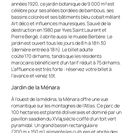
années 1920, ce jardin botanique de 9 000 m² est
célèbre pour ses allées bordées de bambous, ses
bassins colorés et ses bâtiments bleu cobalt mêlant
Art déco et influences mauresques. Sauvé de la
destruction en 1980 par Yves Saint Laurent et
Pierre Bergé, il abrite aussi le musée Berbère. Le
jardin est ouvert tous les jours de 8 h à 18 h 30
(dernière entrée à 18 h). Le billet adulte
coûte 170 dirhams, tandis que les résidents
marocains bénéficient d’un tarif réduit à 75 dirhams.
L’affluence est très forte : réservez votre billet à
l’avance et venez tôt.
Jardin de la Ménara
À l’ouest de la médina, la Ménara offre une vue
romantique sur les montagnes de l’Atlas. Ce parc de
100 hectares est planté d’oliveraies et dominé par un
pavillon saadien du XVIᶏ siècle coiffé d’un toit vert
pyramidal. Un grand bassin rectangulaire
(200 m × 150 m) alimente les cultures et abrite des