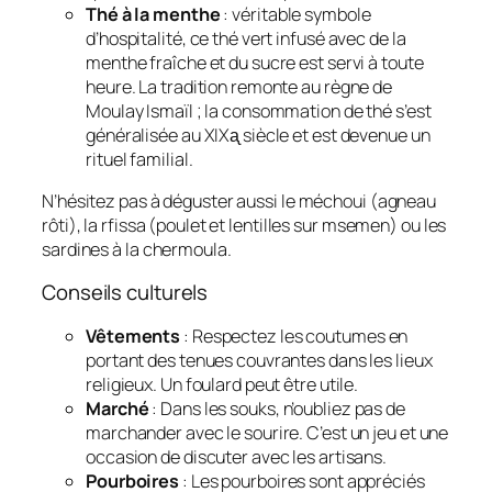
Thé à la menthe
: véritable symbole
d’hospitalité, ce thé vert infusé avec de la
menthe fraîche et du sucre est servi à toute
heure. La tradition remonte au règne de
Moulay Ismaïl ; la consommation de thé s’est
généralisée au XIXᶏ siècle et est devenue un
rituel familial.
N’hésitez pas à déguster aussi le méchoui (agneau
rôti), la rfissa (poulet et lentilles sur msemen) ou les
sardines à la chermoula.
Conseils culturels
Vêtements
: Respectez les coutumes en
portant des tenues couvrantes dans les lieux
religieux. Un foulard peut être utile.
Marché
: Dans les souks, n’oubliez pas de
marchander avec le sourire. C’est un jeu et une
occasion de discuter avec les artisans.
Pourboires
: Les pourboires sont appréciés