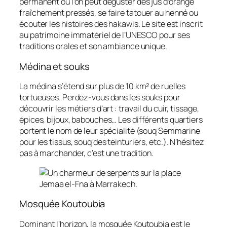
permanent où l’on peut déguster des jus d’orange
fraîchement pressés, se faire tatouer au henné ou
écouter les histoires des hakawis. Le site est inscrit
au patrimoine immatériel de l’UNESCO pour ses
traditions orales et son ambiance unique.
Médina et souks
La médina s’étend sur plus de 10 km² de ruelles
tortueuses. Perdez‑vous dans les souks pour
découvrir les métiers d’art : travail du cuir, tissage,
épices, bijoux, babouches… Les différents quartiers
portent le nom de leur spécialité (souq Semmarine
pour les tissus, souq des teinturiers, etc.). N’hésitez
pas à marchander, c’est une tradition.
Mosquée Koutoubia
Dominant l’horizon, la mosquée Koutoubia est le