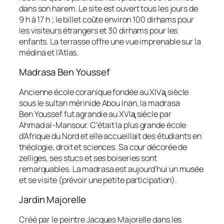
dans son harem. Le site est ouvert tous les jours de
9 h à 17 h ; le billet coûte environ 100 dirhams pour
les visiteurs étrangers et 30 dirhams pour les
enfants. La terrasse offre une vue imprenable sur la
médina et l’Atlas.
Madrasa Ben Youssef
Ancienne école coranique fondée au XIVᶏ siècle
sous le sultan mérinide Abou Inan, la madrasa
Ben Youssef fut agrandie au XVIᶏ siècle par
Ahmad al‑Mansour. C’était la plus grande école
d’Afrique du Nord et elle accueillait des étudiants en
théologie, droit et sciences. Sa cour décorée de
zelliges, ses stucs et ses boiseries sont
remarquables. La madrasa est aujourd’hui un musée
et se visite (prévoir une petite participation).
Jardin Majorelle
Créé par le peintre Jacques Majorelle dans les